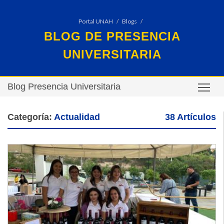
Portal UNAH
Blogs
BLOG DE PRESENCIA
UNIVERSITARIA
Blog Presencia Universitaria
TO
Categoría:
Actualidad
38 Artículos