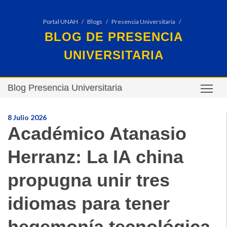
Portal UNAH
Blogs
Presencia Universitaria
BLOG DE PRESENCIA
UNIVERSITARIA
Blog Presencia Universitaria
TO
8 Julio 2026
Académico Atanasio
Herranz: La IA china
propugna unir tres
idiomas para tener
hegemonía tecnológica