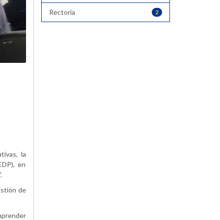
Rectoría
2
ivas, la
EDP), en
.
estión de
omprender