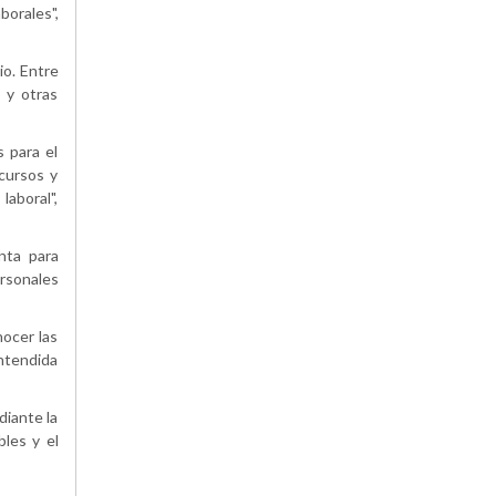
borales",
io. Entre
a y otras
s para el
cursos y
aboral",
nta para
ersonales
nocer las
entendida
diante la
bles y el