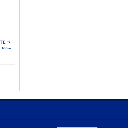
NTE
rucc...