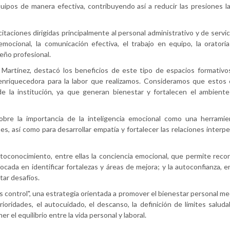
quipos de manera efectiva, contribuyendo así a reducir las presiones la
citaciones dirigidas principalmente al personal administrativo y de servic
emocional, la comunicación efectiva, el trabajo en equipo, la oratori
eño profesional.
 Martínez, destacó los beneficios de este tipo de espacios formativo
 enriquecedora para la labor que realizamos. Consideramos que estos 
 la institución, ya que generan bienestar y fortalecen el ambiente l
 sobre la importancia de la inteligencia emocional como una herramie
es, así como para desarrollar empatía y fortalecer las relaciones interp
oconocimiento, entre ellas la conciencia emocional, que permite reco
ocada en identificar fortalezas y áreas de mejora; y la autoconfianza, 
tar desafíos.
 control", una estrategia orientada a promover el bienestar personal me
oridades, el autocuidado, el descanso, la definición de límites saluda
el equilibrio entre la vida personal y laboral.