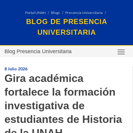
Portal UNAH
Blogs
Presencia Universitaria
BLOG DE PRESENCIA
UNIVERSITARIA
Blog Presencia Universitaria
TO
8 Julio 2026
Gira académica
fortalece la formación
investigativa de
estudiantes de Historia
de la UNAH