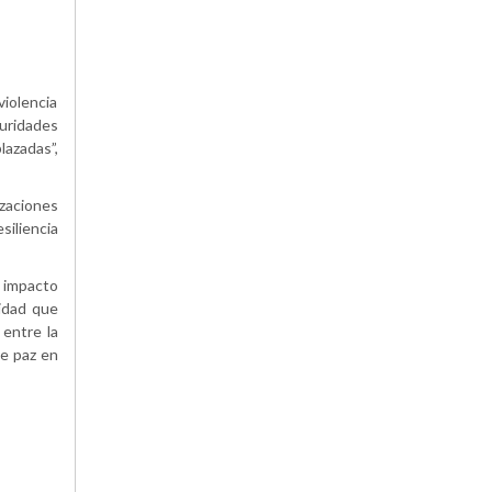
violencia
uridades
lazadas”,
izaciones
siliencia
l impacto
lidad que
 entre la
de paz en