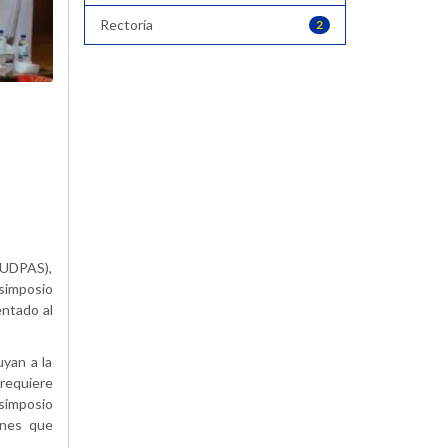
Rectoría
2
(IUDPAS),
 simposio
entado al
yan a la
 requiere
 simposio
ones que