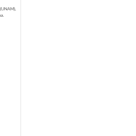
o (UNAM),
na.